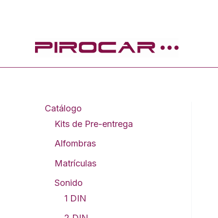
Ir
al
contenido
Catálogo
Kits de Pre-entrega
Alfombras
Matrículas
Sonido
1 DIN
2 DIN