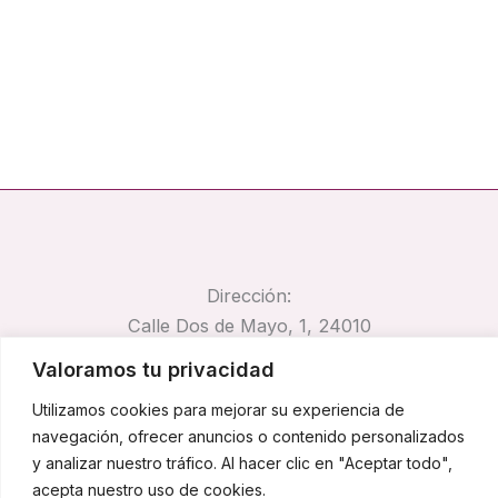
Dirección:
Calle Dos de Mayo, 1, 24010
Trobajo del Camino, León
Valoramos tu privacidad
Email:
Utilizamos cookies para mejorar su experiencia de
pirocar@pirocar.es
navegación, ofrecer anuncios o contenido personalizados
Teléfono:
y analizar nuestro tráfico. Al hacer clic en "Aceptar todo",
662 67 42 74
acepta nuestro uso de cookies.