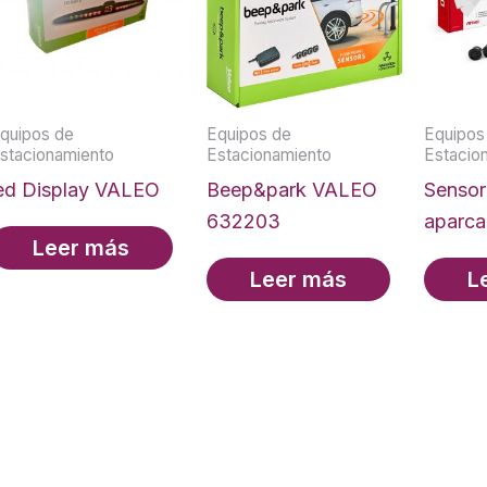
quipos de
Equipos de
Equipos
stacionamiento
Estacionamiento
Estacio
ed Display VALEO
Beep&park VALEO
Sensor
632203
aparc
Leer más
Leer más
L