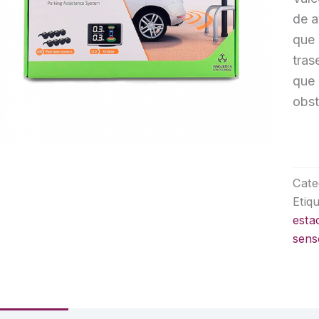
de a
que 
tras
que 
obst
Cate
Etiq
esta
sens