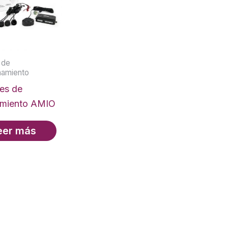
 de
namiento
es de
amiento AMIO
eer más