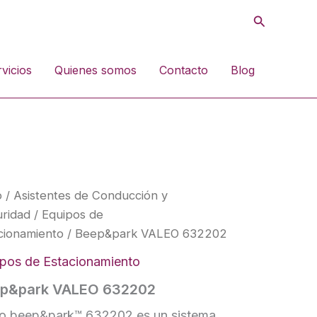
Buscar
vicios
Quienes somos
Contacto
Blog
o
/
Asistentes de Conducción y
ridad
/
Equipos de
cionamiento
/ Beep&park VALEO 632202
pos de Estacionamiento
p&park VALEO 632202
eo beep&park™ 632202 es un sistema