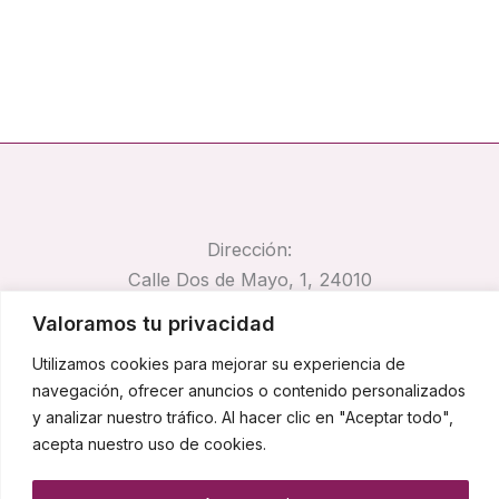
Dirección:
Calle Dos de Mayo, 1, 24010
Trobajo del Camino, León
Valoramos tu privacidad
Email:
Utilizamos cookies para mejorar su experiencia de
pirocar@pirocar.es
navegación, ofrecer anuncios o contenido personalizados
Teléfono:
y analizar nuestro tráfico. Al hacer clic en "Aceptar todo",
662 67 42 74
acepta nuestro uso de cookies.