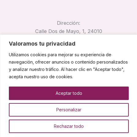
Dirección:
Calle Dos de Mayo, 1, 24010
Trobajo del Camino, León
Valoramos tu privacidad
Email:
Utilizamos cookies para mejorar su experiencia de
pirocar@pirocar.es
navegación, ofrecer anuncios o contenido personalizados
Teléfono:
y analizar nuestro tráfico. Al hacer clic en "Aceptar todo",
662 67 42 74
acepta nuestro uso de cookies.
Aceptar todo
Copyright © 2026 Pirocar
Personalizar
Rechazar todo