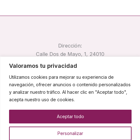
Dirección:
Calle Dos de Mayo, 1, 24010
Trobajo del Camino, León
Valoramos tu privacidad
Email:
Utilizamos cookies para mejorar su experiencia de
pirocar@pirocar.es
navegación, ofrecer anuncios o contenido personalizados
Teléfono:
y analizar nuestro tráfico. Al hacer clic en "Aceptar todo",
662 67 42 74
acepta nuestro uso de cookies.
Aceptar todo
Copyright © 2026 Pirocar
Personalizar